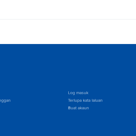
Log masuk
nggan
Terlupa kata laluan
Buat akaun