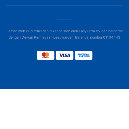
Laman web ini dimiliki dan dikendalikan oleh EasyTerra BV dan berdaftar
dengan Dewan Perniagaan Leeuwarden, Belanda, nombor 01104443