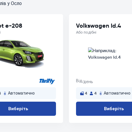
лів у Осло
t e-208
Volkswagen Id.4
і
Або подібні
Від
/день
4
Автоматично
4
4
Автоматично
Виберіть
Виберіть