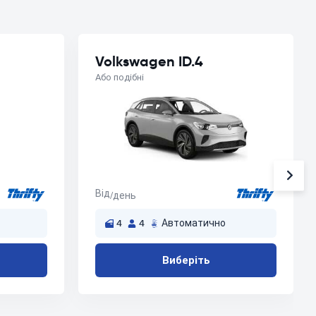
Volkswagen ID.4
Або подібні
Від
/день
4
4
Автоматично
Виберіть