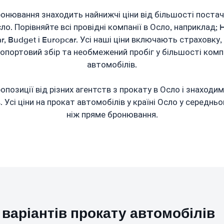
онювання знаходить найнижчі ціни від більшості постач
ло. Порівняйте всі провідні компанії в Осло, наприклад; He
pcar, Budget і Europcar. Усі наші ціни включають страховк
ропортовий збір та необмежений пробіг у більшості комп
автомобілів.
позиції від різних агентств з прокату в Осло і знаходим
 Усі ціни на прокат автомобілів у країні Осло у середн
ніж пряме бронювання.
варіантів прокату автомобілів