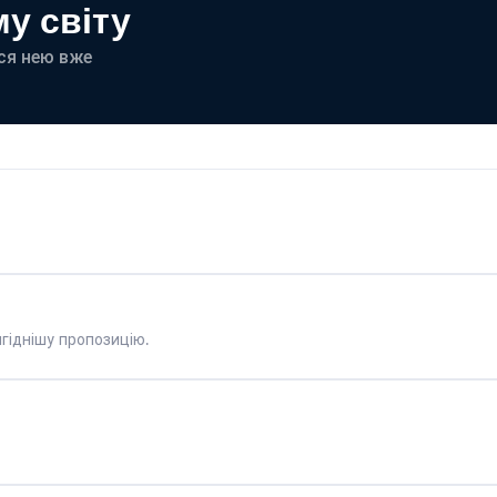
у світу
еся нею вже
гіднішу пропозицію.