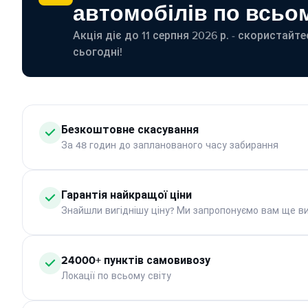
автомобілів по всьом
Акція діє до 11 серпня 2026 р. - скористайт
сьогодні!
Безкоштовне скасування
За 48 годин до запланованого часу забирання
Гарантія найкращої ціни
Знайшли вигіднішу ціну? Ми запропонуємо вам ще ви
24000+ пунктів самовивозу
Локації по всьому світу