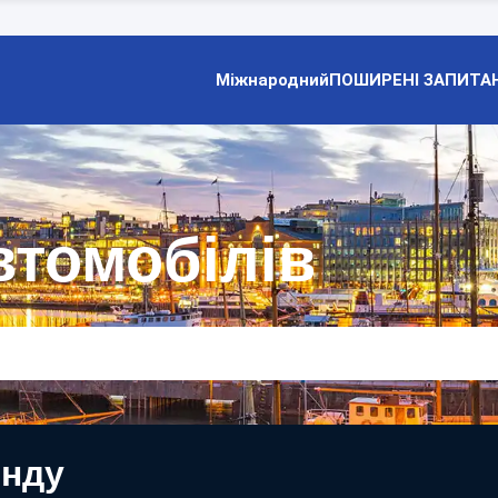
Міжнародний
ПОШИРЕНІ ЗАПИТА
втомобілів
енду