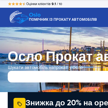
9.1
Оцінки клієнтів
/ 10
Oslo
ПОМІЧНИК ІЗ ПРОКАТУ АВТОМОБІЛІВ
Осло Прокат а
Шукати автомобіль напрокат у Осло
Знижка до 20% на ор