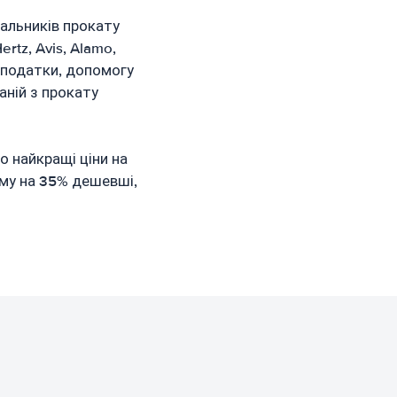
альників прокату
rtz, Avis, Alamo,
у, податки, допомогу
аній з прокату
о найкращі ціни на
ьому на 35% дешевші,