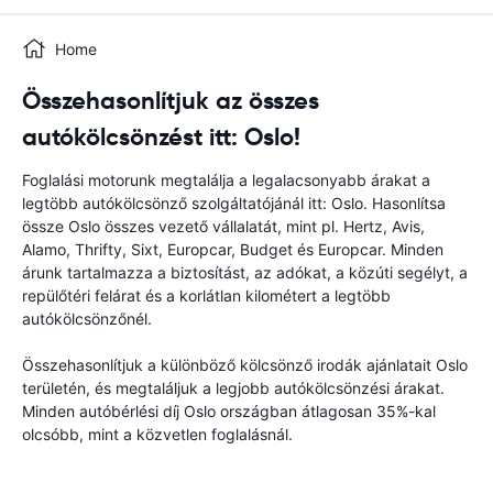
Home
Összehasonlítjuk az összes
autókölcsönzést itt: Oslo!
Foglalási motorunk megtalálja a legalacsonyabb árakat a
legtöbb autókölcsönző szolgáltatójánál itt: Oslo. Hasonlítsa
össze Oslo összes vezető vállalatát, mint pl. Hertz, Avis,
Alamo, Thrifty, Sixt, Europcar, Budget és Europcar. Minden
árunk tartalmazza a biztosítást, az adókat, a közúti segélyt, a
repülőtéri felárat és a korlátlan kilométert a legtöbb
autókölcsönzőnél.
Összehasonlítjuk a különböző kölcsönző irodák ajánlatait Oslo
területén, és megtaláljuk a legjobb autókölcsönzési árakat.
Minden autóbérlési díj Oslo országban átlagosan 35%-kal
olcsóbb, mint a közvetlen foglalásnál.