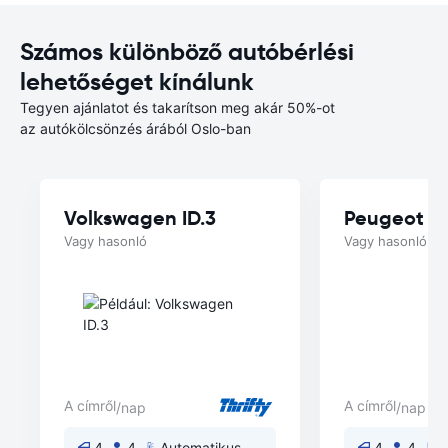
Számos különböző autóbérlési
lehetőséget kínálunk
Tegyen ajánlatot és takarítson meg akár 50%-ot
az autókölcsönzés árából Oslo-ban
Volkswagen ID.3
Peugeot e
Vagy hasonló
Vagy hasonló
A címről
A címről
/nap
/nap
4
4
Automatikus
4
4
A