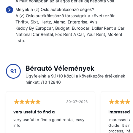
A múlt hónapban az átlagos bérleti díj naponta
volt.
Melyek a (z) Oslo autókölcsönző cégek?
A (z) Oslo autókölcsönző társaságok a következők:
Thrifty
Sixt
Hertz
Alamo
Enterprise
Avis
Keddy By Europcar
Budget
Europcar
Dollar Rent a Car
National Car Rental
Fox Rent A Car
Your Rent
McRent
, stb.
Bérautó Vélemények
9.1
Ügyfeleink a 9.1/10 közül a következőre értékelnek
minket: /10 12840
30-07-2026
very useful to find a
Impressed 
very useful to find a good rental, easy
Impressed wi
info
Guide. It simp
process, inf