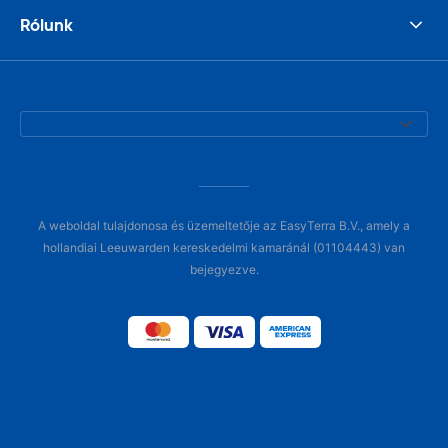
Rólunk
A weboldal tulajdonosa és üzemeltetője az EasyTerra B.V., amely a
hollandiai Leeuwarden kereskedelmi kamaránál (01104443) van
bejegyezve.