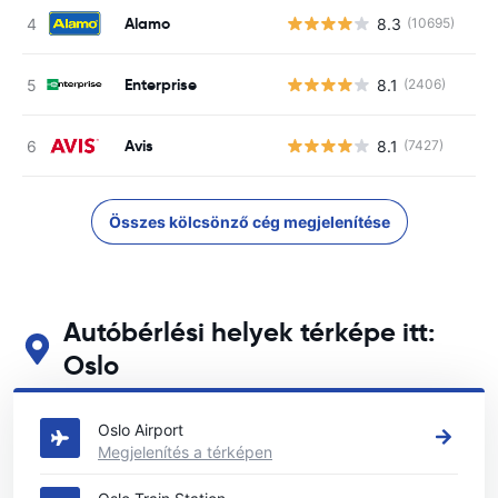
Alamo
8.3
(10695)
Enterprise
8.1
(2406)
Avis
8.1
(7427)
Összes kölcsönző cég megjelenítése
Autóbérlési helyek térképe itt:
Oslo
Tekintse meg fő autóbérlési helyeinket itt: Oslo
Oslo Airport
Megjelenítés a térképen