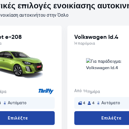
κές επιλογές ενοικίασης αυτοκιν
νοικίαση αυτοκινήτου στην Όσλο
t e-208
Volkswagen Id.4
α
Ή παρόμοια
Από το
μέρα
/ημέρα
4
Αυτόματο
4
4
Αυτόματο
Επιλέξτε
Επιλέξτε