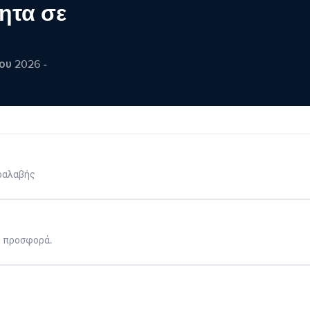
ητα σε
ου 2026 -
ραλαβής
η προσφορά.