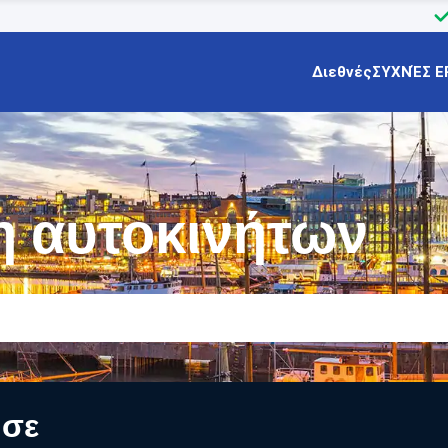
Διεθνές
ΣΥΧΝΈΣ Ε
η αυτοκινήτων
 σε