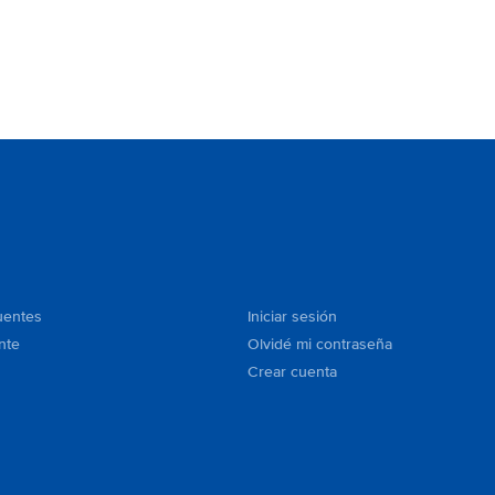
uentes
Iniciar sesión
nte
Olvidé mi contraseña
Crear cuenta